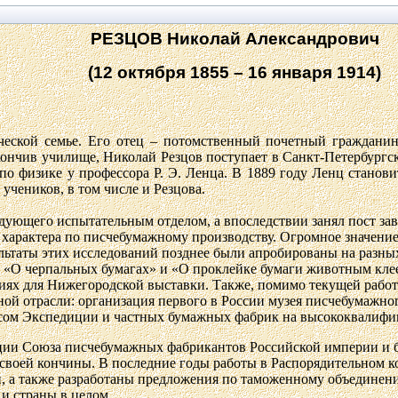
РЕЗЦОВ Николай Александрович
(12 октября 1855 – 16 января 1914)
еческой семье. Его отец – потомственный почетный граждан
кончив училище
, Николай Резцов поступает в Санкт-Петербургс
по физике у профессора Р. Э. Ленца. В 1889 году
Ленц
станови
 учеников, в том числе и
Резцова
.
едующего испытательным отделом, а впоследствии занял пост 
 характера по писчебумажному производству. Огромное значени
льтаты этих исследований позднее были апробированы на разн
и «О черпальных бумагах» и «О проклейке бумаги животным кле
иях для Нижегородской выставки.
Также, помимо текущей работ
ой отрасли: организация первого в России музея писчебумажн
осом Экспедиции и частных бумажных фабрик на высококвалифи
зации Союза писчебумажных фабрикантов Российской империи и 
о своей кончины. В последние годы работы в Распорядительном 
, а также разработаны предложения по таможенному объединен
и страны в целом.