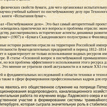
ю физических свойств бумаги, для чего организовал испытатель
 научно-учебный кабинет по писчебумажному делу при Технологи
. книги «Испытания бумаг».
рнал «Писчебумажное дело». Это был самый авторитетный прое
кт
свещались практически все вопросы и проблемы отрасли: эконо
дству, рассматривались исторические аспекты динамики развити
маг» (1907) и «Бумага Скандинавского полуострова и Финлянди
ные истории развития отрасли на территории Российской импер
тельности бумагоделательных предприятий в период 1812–1814 г
 и характеризует не только использование водных ресурсов имп
ере
. В статье «Основной вопрос в писчебумажной промышленно
ме, но вся проблема эффективного использования этого ресурса 
 Это мнение не утратили своей актуальности и в начале ХХ
I
сто
ей и фундаментальных исследований в области техники и техно
также в сфере формирования профессиональных кадров для отр
а явилось его общественное служение на поприще Петерб
онирования водопроводного, канализационного хозяйства
нтальная работа по изучению воды Ладожского озера и к
дственное участие в формировании системы трамвайного
етербурге, которая сыграла значительную роль в стабилиза