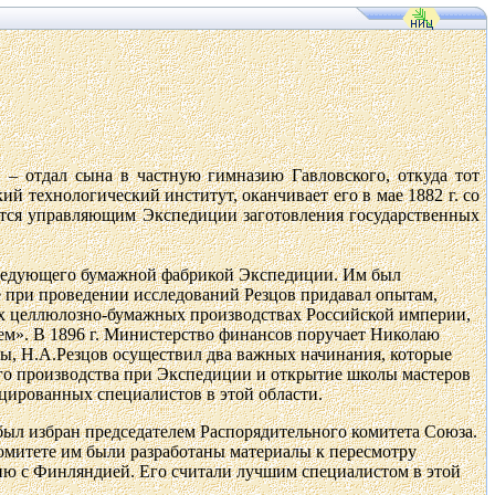
ин – отдал сына в частную гимназию
Гавловского
, откуда тот
кий технологический институт, оканчивает его в мае
1882 г
. со
тся управляющим Экспедиции заготовления государственных
заведующего бумажной фабрикой Экспедиции. Им был
е при проведении исследований Резцов придавал опытам,
ых целлюлозно-бумажных производствах Российской империи,
ем».
В
1896 г
. Министерство финансов поручает Николаю
ы, Н.А.Резцов осуществил два важных начинания, которые
ого производства при Экспедиции и открытие школы мастеров
цированных специалистов в этой области.
был избран председателем Распорядительного комитета Союза.
комитете им были разработаны материалы к пересмотру
ию с Финляндией. Его считали лучшим специалистом в этой