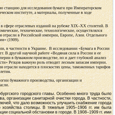
ную станцию для исследования бумаги при Императорском
ческом институте, а материалы, полученные в ходе
 в сф
ере отраслевых изданий на рубеже XIX–XX столетий. В
мические, технические, технологические, осуществлялся
я отрасли в Российской империи, Европе, Азии. Отдельного
и» (1909).
ии, в частности в Украине.
В исследовании «Бумага в России
г. В другой научной работе «Водяная сила в России и ее
ерии в бумажном производстве, но и дает глубокий анализ
сти» Резцов важную роль отводит лесным запасам империи.
для отрасли находится в плоскостях цены, таможенных тарифов
летия.
логии бумажного производства, организации и
асли.
ургского городского главы. Особенно много труда было
, организации санитарной очистки города. В частности,
лючей, что дало возможность улучшить снабжение города
 хозяйства столицы. В тяжелые 1905–1906 гг. им была
ции социальной обстановки в городе. В 1908–1909 гг. ими