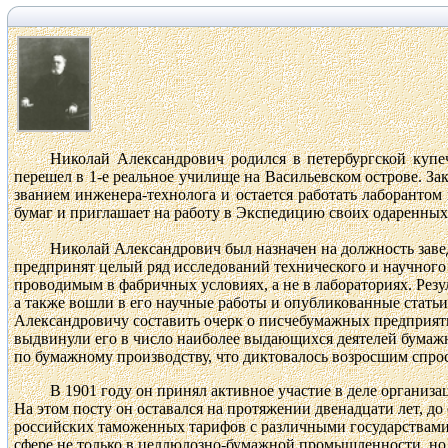
Николай Александрович родился в петербургской куп
перешел в 1-е реальное училище на Васильевском острове.
За
званием инженера-технолога и остается работать лаборантом 
бумаг и приглашает на работу в Экспедицию своих одаренных
Николай Александрович был назначен на должность зав
предпринят целый ряд исследований технического и научного
проводимым в фабричных условиях, а не в лабораториях.
Резу
а также вошли в его научные работы и опубликованные стать
Александровичу составить очерк о писчебумажных предприят
выдвинули его в число наиболее выдающихся деятелей бумажн
по бумажному производству, что диктовалось возросшим спр
В 1901 году он принял активное участие в деле органи
На этом посту он оставался на протяжении двенадцати лет, д
российских таможенных тарифов с различными государствами
сфере не только в целлюлозно-бумажной промышленности, но 