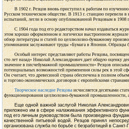
В
1902 г
. Резцов вновь приступил к работам по изучени
Русском техническом обществе. В
1913 г
. станцию перевели в
испытаний, легли в основу опубликованной Резцовым в
1908 г
С 1904 года под его редакторством начал издаваться жу
этом хорошо оформленном и логически выстроенном журнале о
обзор литературы и статей по целлюлозно-бумажному произво
упоминания заслуживают труды «Бумага в Японии. Образцы бу
Особый интерес представляют работы
Резцова
, посвящен
сто лет назад» Николай Александрович дает общую оценку дея
значение в писчебумажной промышленности» Резцов описывает
потенциальных возможностей применения силы рек в этой сф
Он считает, что древесиной страна обеспечена в полном объе
и торгово-экономических договоров с европейскими странами.
Творческое наследие
Резцова
исчисляется десятками стат
функционирования целлюлозно-бумажной промышленности, а 
Еще одной важной заслугой Николая Александрович
приложено им в сфере налаживания эффективного функци
под его личным руководством была произведена фундаме
качественной питьевой водой. Резцов принял непосре
организована служба по борьбе с безработицей в Санкт-П